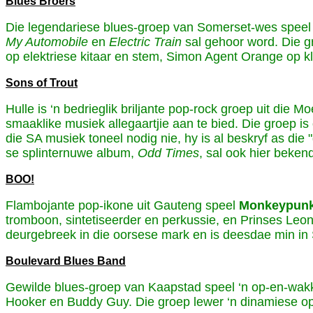
Blues Broers
Die legendariese blues-groep van Somerset-wes speel n
My Automobile
en
Electric Train
sal gehoor word. Die g
op elektriese kitaar en stem, Simon Agent Orange op 
Sons of Trout
Hulle is ‘n bedrieglik briljante pop-rock groep uit die
smaaklike musiek allegaartjie aan te bied. Die groep is
die SA musiek toneel nodig nie, hy is al beskryf as di
se splinternuwe album,
Odd Times
, sal ook hier beken
BOO!
Flambojante pop-ikone uit Gauteng speel
Monkeypun
tromboon, sintetiseerder en perkussie, en Prinses Leo
deurgebreek in die oorsese mark en is deesdae min in Su
Boulevard Blues Band
Gewilde blues-groep van Kaapstad speel ‘n op-en-wak
Hooker en Buddy Guy. Die groep lewer ‘n dinamiese op