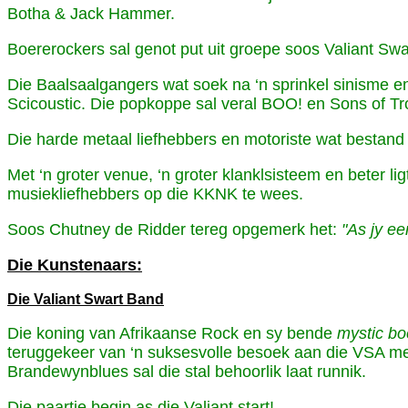
Botha & Jack Hammer.
Boererockers sal genot put uit groepe soos Valiant S
Die Baalsaalgangers wat soek na ‘n sprinkel sinisme en 
Scicoustic. Die popkoppe sal veral BOO! en Sons of Tr
Die harde metaal liefhebbers en motoriste wat bestand
Met ‘n groter venue, ‘n groter klanklsisteem en beter 
musiekliefhebbers op die KKNK te wees.
Soos Chutney de Ridder tereg opgemerk het:
"As jy eer
Die Kunstenaars:
Die Valiant Swart Band
Die koning van Afrikaanse Rock en sy bende
mystic bo
teruggekeer van ‘n suksesvolle besoek aan die VSA m
Brandewynblues sal die stal behoorlik laat runnik.
Die paartie begin as die Valiant start!