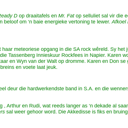
Ready D
op draaitafels en
Mr. Fat
op selluliet sal vir die
 beloof om ‘n baie energieke vertoning te lewer.
Afkoel 
haar meteoriese opgang in die SA rock wêreld. Sy het ju
die Tassenberg Innieskuur Rockfees in Napier. Karen wo
itaar en Wyn van der Walt op dromme. Karen en Don se g
breins en voete laat jeuk.
l deur die hardwerkendste band in S.A. en die wenners
 , Arthur en Rudi, wat reeds langer as ‘n dekade al sa
ers
sal weer gehoor word. Die Akkedisse is fiks en bruing