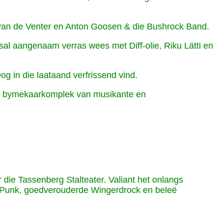
r van de Venter en Anton Goosen & die Bushrock Band.
 sal aangenaam verras wees met Diff-olie, Riku Lätti en
g in die laataand verfrissend vind.
 die bymekaarkomplek van musikante en
 die Tassenberg Stalteater. Valiant het onlangs
d Punk, goedverouderde Wingerdrock en beleë