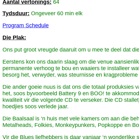
Aantal vertonings:
64
Tydsduur:
Ongeveer 60 min elk
Program Schedule
Die Plak:
Ons put groot vreugde daaruit om u mee te deel dat di
Eerstens kon ons daarin slaag om die venue aansienlik
permanente verhoog te bou en waaiers te installeer wat
besorg het, verwyder, was steurnisse en kragprobleme f
Die ander goeie nuus is dat ons die totaal produksies
het, soos byvoorbeeld Battery 9 en BOO! te akkommodee
kwaliteit vir die volgende CD te verseker. Die CD stal
hoedjies soos verlede jaar.
Die Baalsaal is ‘n huis met vele kamers om aan die beh
Metalheads, Folkies, Monkeypunkers, Popkoppe en Bo
Vir die Blues liefhebbers is daar vanjaar ‘n wonderlik