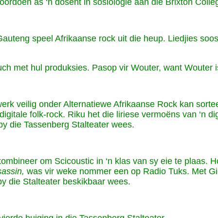
oordoen as ‘n dosent in sosiologie aan die Brixton Coll
auteng speel Afrikaanse rock uit die heup. Liedjies soo
h met hul produksies. Pasop vir Wouter, want Wouter is
werk veilig onder Alternatiewe Afrikaanse Rock kan sor
gitale folk-rock. Riku het die liriese vermoëns van ‘n di
 by die Tassenberg Stalteater wees.
mbineer om Scicoustic in ‘n klas van sy eie te plaas. Ho
sassin,
was vir weke nommer een op Radio Tuks. Met Gi
 by die Stalteater beskikbaar wees.