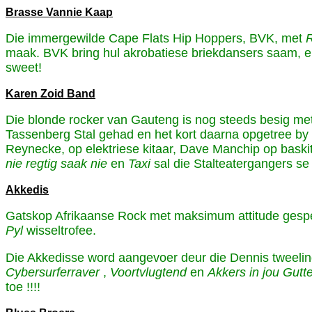
Brasse Vannie Kaap
Die immergewilde Cape Flats Hip Hoppers, BVK, met
maak. BVK bring hul akrobatiese briekdansers saam, en
sweet!
Karen Zoid Band
Die blonde rocker van Gauteng is nog steeds besig met 
Tassenberg Stal gehad en het kort daarna opgetree by 
Reynecke, op elektriese kitaar, Dave Manchip op bask
nie regtig saak nie
en
Taxi
sal die Stalteatergangers se 
Akkedis
Gatskop Afrikaanse Rock met maksimum attitude gespee
Pyl
wisseltrofee.
Die Akkedisse word aangevoer deur die Dennis tweeling
Cybersurferraver
,
Voortvlugtend
en
Akkers in jou Gutt
toe !!!!