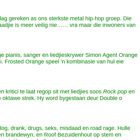
dag gereken as ons sterkste metal hip-hop groep. Die
aadjie is meer veilig nie…… vra maar die inwoners van
ige pianis, sanger en liedjieskrywer Simon Agent Orange
i. Frosted Orange speel ‘n kombinasie van hul eie
ritici te laat regop sit met liedjies soos
Rock pop
en
rie oktawe strek. Hy word bygestaan deur Double o
og, drank, drugs, seks, misdaad en road rage. Hulle
e en brandewyn, en Roof Bezuidenhout op stem en