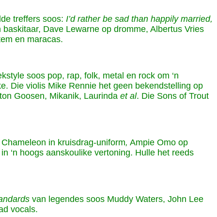
de treffers soos:
I’d rather be sad than happily married,
 en baskitaar, Dave Lewarne op dromme, Albertus Vries
tem en maracas.
kstyle soos pop, rap, folk, metal en rock om ‘n
eke. Die violis Mike Rennie het geen bekendstelling op
Anton Goosen, Mikanik, Laurinda
et al
. Die Sons of Trout
s Chameleon in kruisdrag-uniform
,
Ampie Omo op
n ‘n hoogs aanskoulike vertoning. Hulle het reeds
tandards
van legendes soos Muddy Waters, John Lee
ad vocals.