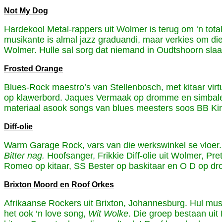
Not My Dog
Hardekool Metal-rappers uit Wolmer is terug om ‘n tota
musikante is almal jazz graduandi, maar verkies om di
Wolmer. Hulle sal sorg dat niemand in Oudtshoorn slaa
Frosted Orange
Blues-Rock maestro’s van Stellenbosch, met kitaar virt
op klawerbord. Jaques Vermaak op dromme en simbale so
materiaal asook songs van blues meesters soos BB Kin
Diff-olie
Warm Garage Rock, vars van die werkswinkel se vloer. Nu
Bitter nag.
Hoofsanger, Frikkie Diff-olie uit Wolmer, Pr
Romeo op kitaar, SS Bester op baskitaar en O D op d
Brixton Moord en Roof Orkes
Afrikaanse Rockers uit Brixton, Johannesburg. Hul mus
het ook ‘n love song,
Wit Wolke
. Die groep bestaan ui