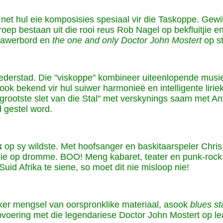
et hul eie komposisies spesiaal vir die Taskoppe. Gewil
roep bestaan uit die rooi reus Rob Nagel op bekfluitjie
klawerbord en
the one and only Doctor John Mostert
op s
 Moederstad. Die "viskoppe" kombineer uiteenlopende musie
 ook bekend vir hul suiwer harmonieë en intelligente liri
e "grootste slet van die Stal" met verskynings saam met 
d gestel word.
k
op sy wildste. Met hoofsanger en baskitaarspeler Chri
nie op dromme. BOO! Meng kabaret, teater en punk-rock i
id Afrika te siene, so moet dit nie misloop nie!
ker mengsel van oorspronklike materiaal, asook
blues s
voering met die legendariese Doctor John Mostert op le