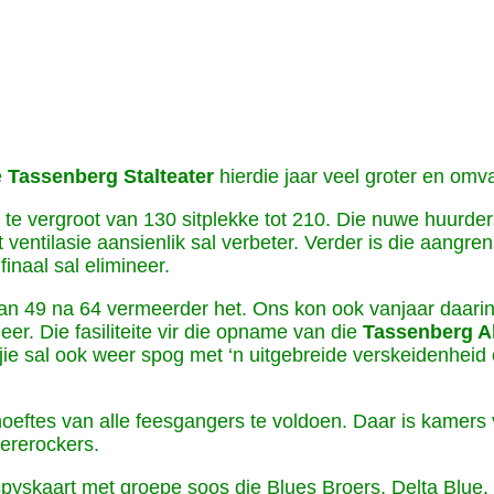
e
Tassenberg
Stalteater
hierdie jaar veel groter en om
 te vergroot van 130 sitplekke tot 210. Die nuwe huurd
 ventilasie aansienlik sal verbeter. Verder is die aang
inaal sal elimineer.
 van 49 na 64 vermeerder het. Ons kon ook vanjaar daar
r. Die fasiliteite vir die opname van die
Tassenberg Al
letjie sal ook weer spog met ‘n uitgebreide verskeidenhe
oeftes van alle feesgangers te voldoen. Daar is kamers 
ererockers.
e spyskaart met groepe soos die Blues Broers, Delta Blu