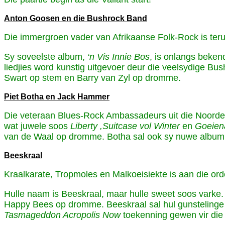
Anton Goosen en die Bushrock Band
Die immergroen vader van Afrikaanse Folk-Rock is terug
Sy soveelste album,
‘n Vis Innie Bos
, is onlangs beken
liedjies word kunstig uitgevoer deur die veelsydige 
Swart op stem en Barry van Zyl op dromme.
Piet Botha en Jack Hammer
Die veteraan Blues-Rock Ambassadeurs uit die Noorde is 
wat juwele soos
Liberty ,Suitcase vol Winter
en
Goeien
van de Waal op dromme. Botha sal ook sy nuwe albu
Beeskraal
Kraalkarate, Tropmoles en Malkoeisiekte is aan die ord
Hulle naam is Beeskraal, maar hulle sweet soos varke.
Happy Bees op dromme. Beeskraal sal hul gunsteling
Tasmageddon Acropolis Now
toekenning gewen vir die 