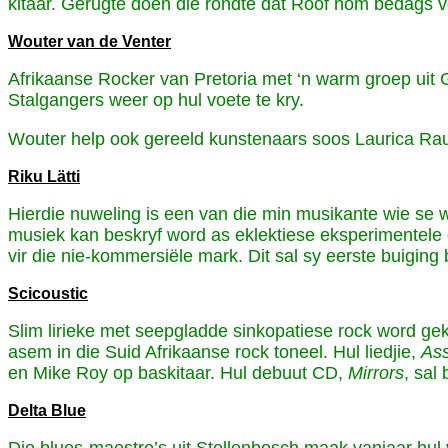
kitaar. Gerugte doen die rondte dat Roof hom bedags v
Wouter van de Venter
Afrikaanse Rocker van Pretoria met ‘n warm groep uit G
Stalgangers weer op hul voete te kry.
Wouter help ook gereeld kunstenaars soos Laurica Rauc
Riku Lätti
Hierdie nuweling is een van die min musikante wie se 
musiek kan beskryf word as eklektiese eksperimentele di
vir die nie-kommersiële mark. Dit sal sy eerste buiging
Scicoustic
Slim lirieke met seepgladde sinkopatiese rock word geko
asem in die Suid Afrikaanse rock toneel. Hul liedjie,
As
en Mike Roy op baskitaar. Hul debuut CD,
Mirrors
, sal
Delta Blue