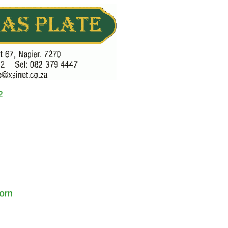
2
orn