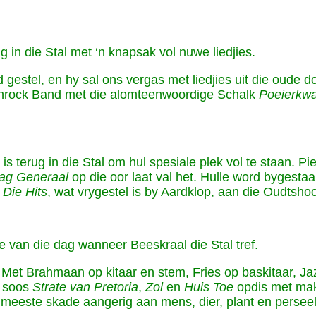
 in die Stal met ‘n knapsak vol nuwe liedjies.
d gestel, en hy sal ons vergas met liedjies uit die oude
Bushrock Band met die alomteenwoordige Schalk
Poeierkw
terug in die Stal om hul spesiale plek vol te staan. Pie
ag Generaal
op die oor laat val het. Hulle word bygest
m
Die Hits
, wat vrygestel is by Aardklop, aan die Oudtsho
e van die dag wanneer Beeskraal die Stal tref.
 Met Brahmaan op kitaar en stem, Fries op baskitaar, J
e soos
Strate van Pretoria
,
Zol
en
Huis Toe
opdis met mak
meeste skade aangerig aan mens, dier, plant en perseel