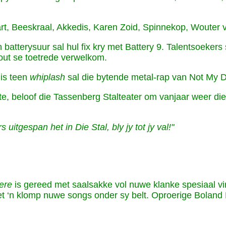
wart, Beeskraal, Akkedis, Karen Zoid, Spinnekop, Woute
batterysuur sal hul fix kry met Battery 9. Talentsoekers
out se toetrede verwelkom.
 is teen
whiplash
sal die bytende metal-rap van Not My Do
ligte, beloof die Tassenberg Stalteater om vanjaar weer
s uitgespan het in Die Stal, bly jy tot jy val!"
ere
is gereed met saalsakke vol nuwe klanke spesiaal vir
et ‘n klomp nuwe songs onder sy belt. Oproerige Bolan