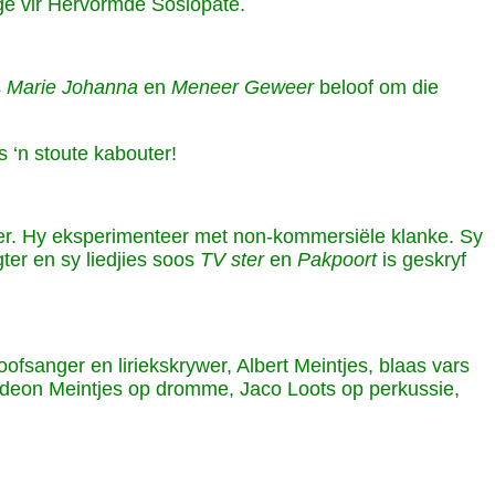
ege vir Hervormde Sosiopate.
s
Marie Johanna
en
Meneer Geweer
beloof om die
 ‘n stoute kabouter!
teer. Hy eksperimenteer met non-kommersiële klanke. Sy
gter en sy liedjies soos
TV ster
en
Pakpoort
is geskryf
ofsanger en liriekskrywer, Albert Meintjes, blaas vars
deon Meintjes op dromme, Jaco Loots op perkussie,