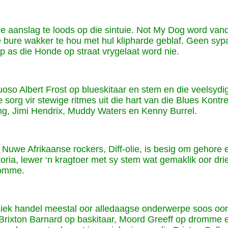
le aanslag te loods op die sintuie. Not My Dog word van
e bure wakker te hou met hul klipharde geblaf. Geen syp
p as die Honde op straat vrygelaat word nie.
uoso Albert Frost op blueskitaar en stem en die veelsyd
rg vir stewige ritmes uit die hart van die Blues Kontre
g, Jimi Hendrix, Muddy Waters en Kenny Burrel.
we Afrikaanse rockers, Diff-olie, is besig om gehore en k
etoria, lewer ‘n kragtoer met sy stem wat gemaklik oor d
romme.
iek handel meestal oor alledaagse onderwerpe soos oorl
t Brixton Barnard op baskitaar, Moord Greeff op dromm