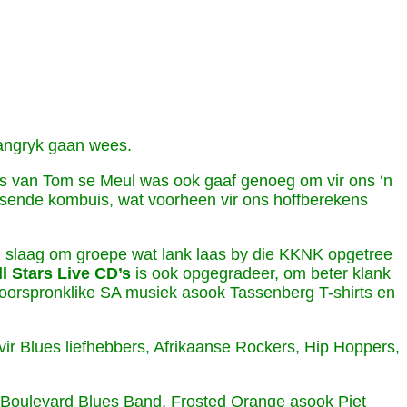
vangryk gaan wees.
ers van Tom se Meul was ook gaaf genoeg om vir ons ‘n
rensende kombuis, wat voorheen vir ons hoffberekens
in slaag om groepe wat lank laas by die KKNK opgetree
l Stars Live CD’s
is ook opgegradeer, om beter klank
id oorspronklike SA musiek asook Tassenberg T-shirts en
vir Blues liefhebbers, Afrikaanse Rockers, Hip Hoppers,
e, Boulevard Blues Band, Frosted Orange asook Piet