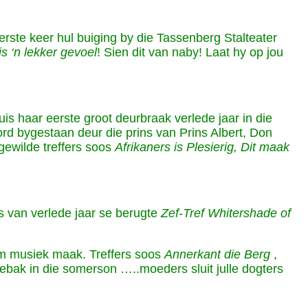
 eerste keer hul buiging by die Tassenberg Stalteater
is ‘n lekker gevoel
! Sien dit van naby! Laat hy op jou
is haar eerste groot deurbraak verlede jaar in die
rd bygestaan deur die prins van Prins Albert, Don
ewilde treffers soos
Afrikaners is Plesierig, Dit maak
 van verlede jaar se berugte
Zef-Tref Whitershade of
am musiek maak. Treffers soos
Annerkant die Berg
,
ebak in die somerson …..moeders sluit julle dogters